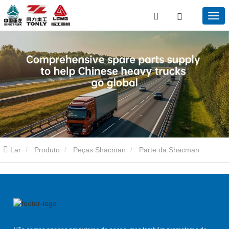
Lar
Produto
Peças Shacman
Parte da Shacman
Cabines