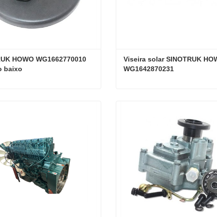
UK HOWO WG1662770010 
Viseira solar SINOTRUK HO
o baixo
WG1642870231
SINOTRUK HOWO WG1662770010 Espelho baixo
e agora
Contate agora