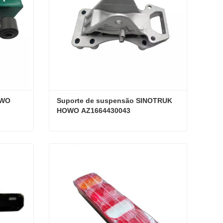
WO 
Suporte de suspensão SINOTRUK 
HOWO AZ1664430043
Amortecedor SINOTRUK HOWO WG1642440021
Suporte de suspensão SINOTRUK HOWO AZ1664430043
Contate agora