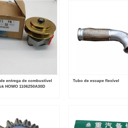
e entrega de combustível 
Tubo de escape flexível
uck HOWO 1106250A30D
Bomba de entrega de combustível Sinotruck HOWO 1106250A30D
Tubo de escape flexível
e agora
Contate agora