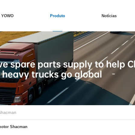
e YOWO
Produto
Notícias
 Shacman
motor Shacman