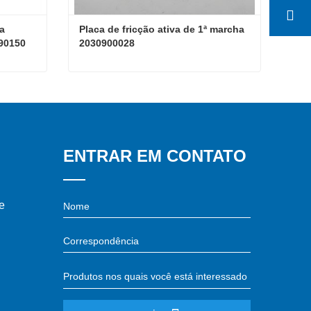
 
Placa de fricção ativa de 1ª marcha 
90150
2030900028
Conjunto de tomada de força SINOTRUK HOWO WG9700290150
Placa de fricção ativa de 1ª marcha 2030900028
Contate agora
ENTRAR EM CONTATO
e