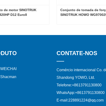
to de motor SINOTRUK 
Conjunto de tomada de força
20HP D12 EuroII
SINOTRUK HOWO WG97002
Conjunto de motor SINOTRUK HOWO 420HP D12 EuroII
e agora
Contate agora
ODUTO
CONTATE-NOS
 WEICHAI
Comércio internacional Co. d
 Shacman
Shandong YOWO, Ltd.
Telefone:
+8613791130800
WhatsApp:
+8613791130800
E-mail:
228891224@qq.com