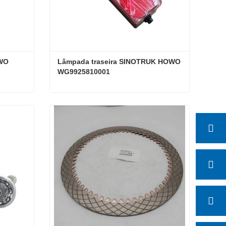
WO 
Lâmpada traseira SINOTRUK HOWO 
WG9925810001
Viseira solar SINOTRUK HOWO WG1642870231
Lâmpada traseira SINOTRUK HOWO WG9925810001
Contate agora