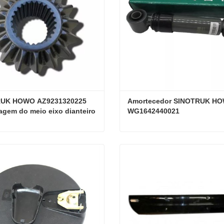
UK HOWO AZ9231320225 
Amortecedor SINOTRUK HO
gem do meio eixo dianteiro
WG1642440021
SINOTRUK HOWO AZ9231320225 Engrenagem do meio eixo dianteiro
e agora
Contate agora