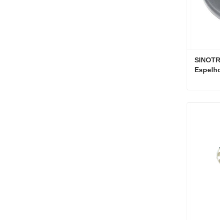
SINOTR
Espelh
Contat