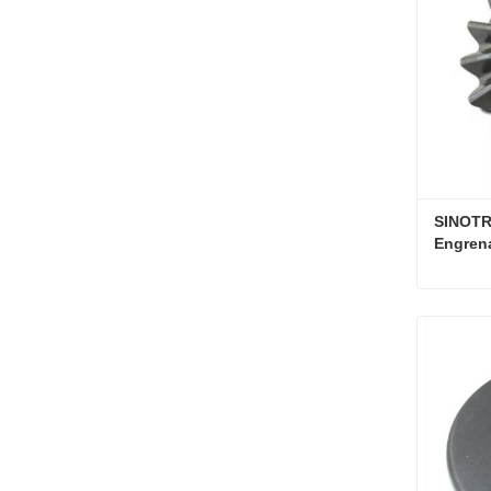
SINOTR
Engrena
Contat