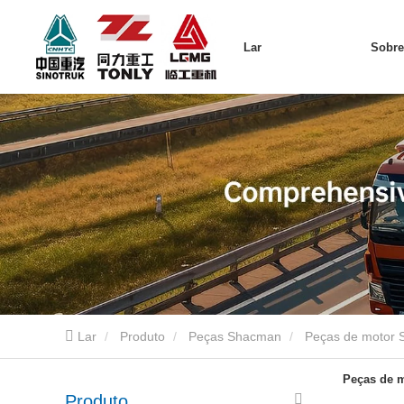
Lar
Sobr
Lar
Produto
Peças Shacman
Peças de motor
Peças de 
Produto