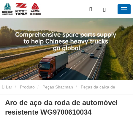
Lar
Produto
Peças Shacman
Peças da caixa de
Aro de aço da roda de automóvel
engrenagens Shacman
Aro de aço da roda de automóvel
resistente WG9700610034
resistente WG9700610034