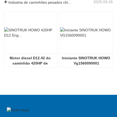
2025-03-26
Indústria de caminhões pesados ​​chineses: nova energia e exportações como motoristas gêmeos, com empresas de peças locais acelerando sua ascensão
Motor diesel D12.42 do 
Iniciante SINOTRUK HOWO 
caminhão 420HP de 
Vg1560090001
Sinotruk HOWO 70tmining