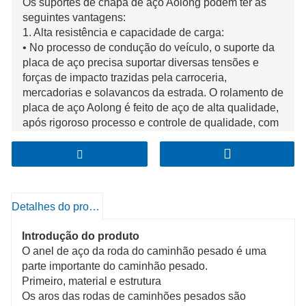
Os suportes de chapa de aço Aolong podem ter as
seguintes vantagens:
1. Alta resistência e capacidade de carga:
• No processo de condução do veículo, o suporte da
placa de aço precisa suportar diversas tensões e
forças de impacto trazidas pela carroceria,
mercadorias e solavancos da estrada. O rolamento de
placa de aço Aolong é feito de aço de alta qualidade,
após rigoroso processo e controle de qualidade, com
alta resistência, pode suportar efetivamente o peso do
veículo, para garantir que no caso de carga pesada
não seja fácil de deformar ou danificar, para garantir o
funcionamento normal e a segurança do veículo.
• Para alguns veículos de engenharia de grande porte
Detalhes do produto
ou veículos de transporte pesado, este suporte de
placa de aço de alta capacidade é uma parte
Introdução do produto
importante para garantir o desempenho e a
O anel de aço da roda do caminhão pesado é uma
segurança do veículo.
parte importante do caminhão pesado.
2. Boa resistência ao desgaste e durabilidade:
Primeiro, material e estrutura
3. Tamanho preciso e boa adaptabilidade de
Os aros das rodas de caminhões pesados ​​​​são
instalação: