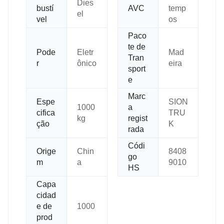
Dies
bustí
AVC
temp
el
vel
os
Paco
te de
Pode
Eletr
Mad
Tran
r
ônico
eira
sport
e
Marc
Espe
SION
1000
a
cifica
TRU
kg
regist
ção
K
rada
Códi
Orige
Chin
8408
go
m
a
9010
HS
Capa
cidad
e de
1000
prod