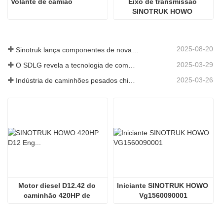
Volante de camião
Eixo de transmissão 
SINOTRUK HOWO 
AZ9557310625
2025-08-20
Sinotruk lança componentes de nova geração para camiões pesados: aumentando a eficiência e a fiabilidade da logística global
2025-03-29
O SDLG revela a tecnologia de componentes de caminhões de próxima geração para aumentar a eficiência da logística global
2025-03-26
Indústria de caminhões pesados ​​chineses: nova energia e exportações como motoristas gêmeos, com empresas de peças locais acelerando sua ascensão
Motor diesel D12.42 do 
Iniciante SINOTRUK HOWO 
caminhão 420HP de 
Vg1560090001
Sinotruk HOWO 70tmining