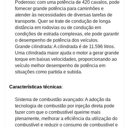
Poderoso: com uma potência de 420 cavalos, pode
5.Peças de alta qualidade: Os componentes do motor
fornecer grande potência para caminhões e
são feitos de materiais de alta qualidade e fabricados
atender às necessidades de diversas tarefas de
com processos avançados, garantindo durabilidade e
transporte. Quer se trate de condução de longa
confiabilidade.
distância em rodovias ou de condução em
6. Forte compatibilidade: Projetado especificamente
condições de estrada complexas, ele pode garantir
para caminhões HOWO, possui excelente
o desempenho de potência dos veículos.
compatibilidade com outros sistemas de veículos,
Grande cilindrada: A cilindrada é de 11.596 litros.
garantindo desempenho geral.
Uma cilindrada maior ajuda o motor a gerar grande
7. Aplicação versátil: Adequado para diversos
torque em baixas velocidades, proporcionando ao
cenários de transporte, fornecendo soluções
veículo melhor desempenho de potência em
eficientes e confiáveis.
situações como partida e subida.
Características técnicas
:
Sistema de combustão avançado: A adoção da
tecnologia de combustão por injeção direta pode
fazer com que o combustível queime mais
plenamente, melhorar a eficiência da utilização do
combustível e reduzir o consumo de combustível e