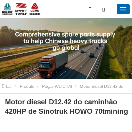
Lar
Produto
Peças WEICHAI
Motor diesel D12.42 do
Motor diesel D12.42 do caminhão
caminhão 420HP de Sinotruk HOWO 70tmining
420HP de Sinotruk HOWO 70tmining