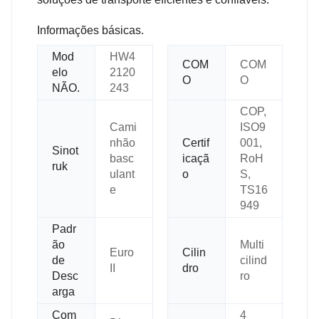
Informações básicas.
Mod
HW4
COM
COM
elo
2120
O
O
NÃO.
243
COP,
Cami
ISO9
nhão
Certif
001,
Sinot
basc
icaçã
RoH
ruk
ulant
o
S,
e
TS16
949
Padr
ão
Multi
Euro
Cilin
de
cilind
II
dro
Desc
ro
arga
Com
4