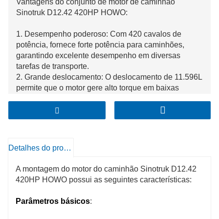
Vantagens do conjunto de motor de caminhão
Sinotruk D12.42 420HP HOWO:
1. Desempenho poderoso: Com 420 cavalos de
potência, fornece forte potência para caminhões,
garantindo excelente desempenho em diversas
tarefas de transporte.
2. Grande deslocamento: O deslocamento de 11.596L
permite que o motor gere alto torque em baixas
velocidades, melhorando a capacidade de partida e
subida do caminhão.
3.Tecnologia avançada: A tecnologia de combustão
de injeção direta faz com que o combustível queime
mais completamente, melhorando a eficiência do
Detalhes do produto
combustível e reduzindo as emissões. O sistema de
intercooler turboalimentado e a dissipação de calor
A montagem do motor do caminhão Sinotruk D12.42
refrigerada a água também contribuem para melhor
420HP HOWO possui as seguintes características:
potência e confiabilidade.
4.Estrutura estável: O layout de seis cilindros em
Parâmetros básicos
:
linha oferece bom equilíbrio e estabilidade, reduzindo
vibração e ruído. Também é fácil de instalar e manter.