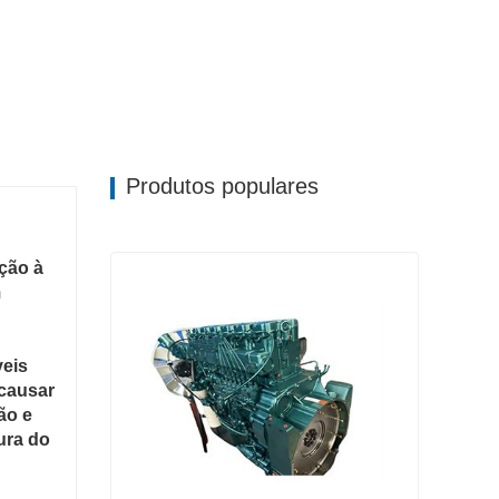
Produtos populares
ção à
m
s ​​
 causar
ão e
ura do