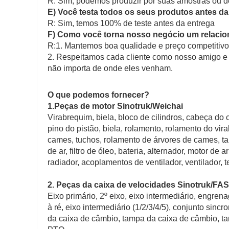
R: Sim, podemos produzir por suas amostras ou d
E) Você testa todos os seus produtos antes da
R: Sim, temos 100% de teste antes da entrega
F) Como você torna nosso negócio um relaci
R:1. Mantemos boa qualidade e preço competitivo p
2. Respeitamos cada cliente como nosso amigo e
não importa de onde eles venham.
O que podemos fornecer?
1.Peças de motor Sinotruk/Weichai
Virabrequim, biela, bloco de cilindros, cabeça do ci
pino do pistão, biela, rolamento, rolamento do vi
cames, tuchos, rolamento de árvores de cames, tan
de ar, filtro de óleo, bateria, alternador, motor d
radiador, acoplamentos de ventilador, ventilador, 
2. Peças da caixa de velocidades Sinotruk/FA
Eixo primário, 2º eixo, eixo intermediário, engre
à ré, eixo intermediário (1/2/3/4/5), conjunto sinc
da caixa de câmbio, tampa da caixa de câmbio, ta