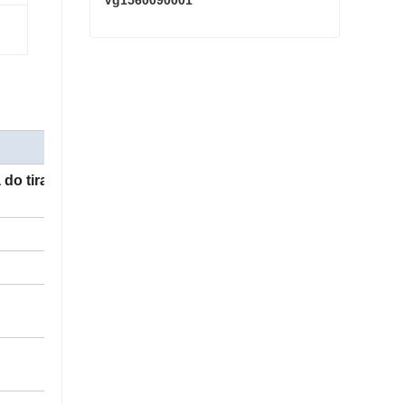
Vg1560090001
Iniciante SINOTRUK HOWO Vg1560090001
Contate agora
 do tirante da