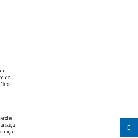
ão,
re de
iltro
marcha
 carcaça
udança,