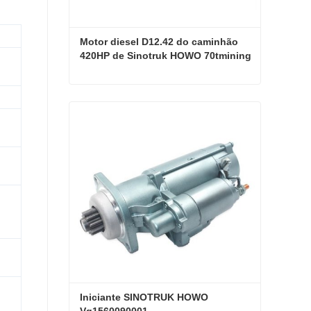
Motor diesel D12.42 do caminhão 
420HP de Sinotruk HOWO 70tmining
Motor diesel D12.42 do caminhão 420HP de Sinotruk HOWO 70tmining
Contate agora
Iniciante SINOTRUK HOWO 