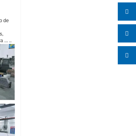
xo de
s,
... ..