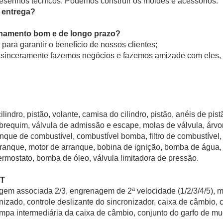
esenhos técnicos. Podemos construir os moldes e acessórios.
 entrega?
onamento bom e de longo prazo?
ara garantir o benefício de nossos clientes;
 sinceramente fazemos negócios e fazemos amizade com eles,
lindro, pistão, volante, camisa do cilindro, pistão, anéis de pist
rabrequim, válvula de admissão e escape, molas de válvula, árvo
que de combustível, combustível bomba, filtro de combustível, f
e arranque, motor de arranque, bobina de ignição, bomba de água,
termostato, bomba de óleo, válvula limitadora de pressão.
ST
nagem associada 2/3, engrenagem de 2ª velocidade (1/2/3/4/5), 
ronizado, controle deslizante do sincronizador, caixa de câmbio,
mpa intermediária da caixa de câmbio, conjunto do garfo de m