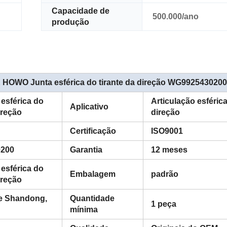
Capacidade de
500.000/ano
produção
OWO Junta esférica do tirante da direção WG9925430200
 esférica do
Articulação esférica
Aplicativo
ireção
direção
Certificação
ISO9001
200
Garantia
12 meses
 esférica do
Embalagem
padrão
ireção
de Shandong,
Quantidade
1 peça
mínima