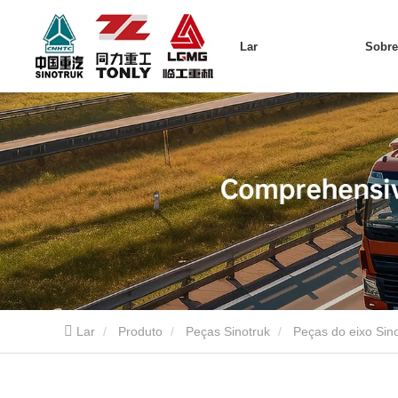
Lar
Sobr
Lar
Produto
Peças Sinotruk
Peças do eixo Sin