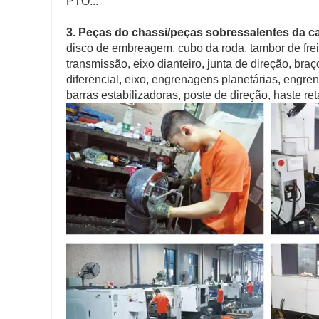
PTO...
3. Peças do chassi/peças sobressalentes da
disco de embreagem, cubo da roda, tambor de freio, 
transmissão, eixo dianteiro, junta de direção, braço
diferencial, eixo, engrenagens planetárias, engr
barras estabilizadoras, poste de direção, haste reta