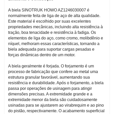
3. Excelente resistência à fadiga: Graças à sua
A biela SINOTRUK HOWO AZ1246030007 é
estrutura cuidadosamente projetada e propriedades
normalmente feita de liga de aço de alta qualidade.
do material, demonstra excelente resistência à fadiga.
Este material é escolhido por suas excelentes
Ele pode suportar os ciclos repetitivos de carga e
propriedades mecânicas, incluindo alta resistência à
descarga que ocorrem durante a operação do motor
tração, boa tenacidade e resistência à fadiga. Os
sem sucumbir a falhas prematuras, mantendo assim a
elementos de liga do aço, como cromo, molibdênio e
integridade e a funcionalidade do processo de
níquel, melhoram essas características, tornando a
transferência de potência do motor durante um
biela adequada para suportar cargas pesadas e
período prolongado.
forças dinâmicas dentro de um motor.
A biela geralmente é forjada. O forjamento é um
processo de fabricação que confere ao metal uma
estrutura granular favorável, aumentando sua
resistência e durabilidade. Após o forjamento, a biela
passa por operações de usinagem para atingir
dimensões precisas. A extremidade grande e a
extremidade menor da biela são cuidadosamente
usinadas para se ajustarem ao virabrequim e ao pino
do pistão, respectivamente. O acabamento superficial