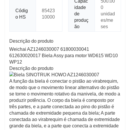
Capac
500.00
idade
0
Códig
85423
de
unidad
o HS
10000
produç
es/me
ão
ses
Descrição do produto
Weichai AZ1246030007 61800030041
612630020017 Biela Assy para motor WD615 WD10
WP12
Descrição do produto
A função da biela é conectar o pistão ao virabrequim,
de modo que o movimento linear alternativo do pistão
se torne o movimento rotativo da manivela, de modo a
produzir potência. O corpo da biela é composto por
três partes, e a parte conectada ao pino do pistão é
chamada de extremidade pequena da biela; A parte
conectada ao virabrequim é chamada de extremidade
grande da biela, e a parte que conecta a extremidade