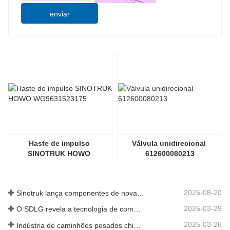
enviar
Haste de impulso 
Válvula unidirecional 
SINOTRUK HOWO 
612600080213
WG9631523175
2025-08-20
Sinotruk lança componentes de nova geração para camiões pesados: aumentando a eficiência e a fiabilidade da logística global
2025-03-29
O SDLG revela a tecnologia de componentes de caminhões de próxima geração para aumentar a eficiência da logística global
2025-03-26
Indústria de caminhões pesados ​​chineses: nova energia e exportações como motoristas gêmeos, com empresas de peças locais acelerando sua ascensão