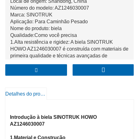
Local de origem: Shandong, China
Número do modelo: AZ1246030007
Marca: SINOTRUK
Aplicação: Para Caminhão Pesado
Nome do produto: biela
Qualidade:Como você precisa
1.Alta resistência e rigidez: A biela SINOTRUK
HOWO AZ1246030007 é construída com materiais de
primeira qualidade e técnicas avançadas de
fabricação. Apresenta notável resistência e rigidez,
permitindo-lhe suportar forças e tensões intensas no
mecanismo alternativo do motor, garantindo uma
transmissão de potência fiável e durabilidade a longo
prazo.
Detalhes do produto
2.Engenharia precisa e ajuste ideal: Projetado com
precisão meticulosa, possui dimensões precisas e um
ajuste perfeito dentro da montagem do motor. Este
Introdução à biela SINOTRUK HOWO
ajuste preciso minimiza folgas e vibrações,
AZ1246030007
contribuindo para melhorar o desempenho do motor,
uma operação mais suave e reduzir o desgaste dos
1.Material e Construção
componentes associados.