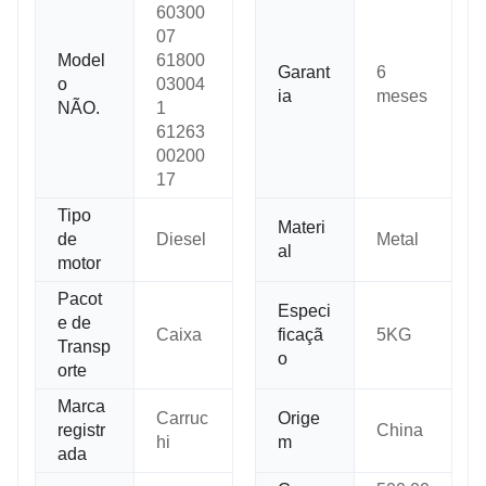
60300
07
Model
61800
Garant
6
o
03004
ia
meses
NÃO.
1
61263
00200
17
Tipo
Materi
de
Diesel
Metal
al
motor
Pacot
Especi
e de
Caixa
ficaçã
5KG
Transp
o
orte
Marca
Carruc
Orige
registr
China
hi
m
ada