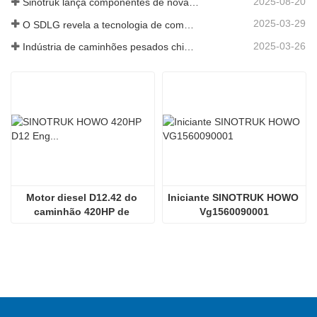
2025-08-20
Sinotruk lança componentes de nova geração para camiões pesados: aumentando a eficiência e a fiabilidade da logística global
2025-03-29
O SDLG revela a tecnologia de componentes de caminhões de próxima geração para aumentar a eficiência da logística global
2025-03-26
Indústria de caminhões pesados ​​chineses: nova energia e exportações como motoristas gêmeos, com empresas de peças locais acelerando sua ascensão
Motor diesel D12.42 do 
Iniciante SINOTRUK HOWO 
caminhão 420HP de 
Vg1560090001
Sinotruk HOWO 70tmining