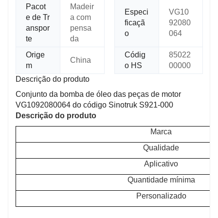
Pacot
Madeir
Especi
VG10
e de Tr
a com
ficaçã
92080
anspor
pensa
o
064
te
da
Orige
Códig
85022
China
m
o HS
00000
Descrição do produto
Conjunto da bomba de óleo das peças de motor
VG1092080064 do código Sinotruk S921-000
Descrição do produto
Marca
Qualidade
Aplicativo
Quantidade mínima
Personalizado