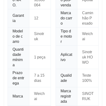
O.
064
venda
Marca
Camin
Garant
12
do carr
hão P
ia
o
esado
Model
Tipo d
Sinotr
Weich
o de c
e moto
uk
ai
arro
r
Quanti
Sinotr
dade
Aplicat
1 peça
uk HO
mínim
ivo
WO
a
Prazo
7 a 15
Qualid
Teste
de entr
dias
ade
100%
ega
Marca
Weich
SINOT
Marca
registr
ai
RUK
ada