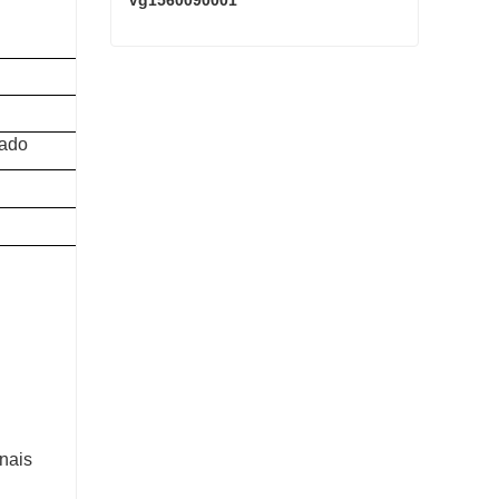
Vg1560090001
Iniciante SINOTRUK HOWO Vg1560090001
Contate agora
ado
nais