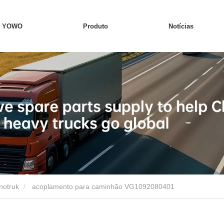
e YOWO
Produto
Notícias
notruk
acoplamento para caminhão VG1092080401