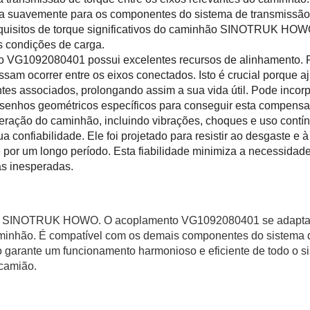
ida suavemente para os componentes do sistema de transmissão
equisitos de torque significativos do caminhão SINOTRUK HOW
s condições de carga.
o VG1092080401 possui excelentes recursos de alinhamento.
m ocorrer entre os eixos conectados. Isto é crucial porque a
tes associados, prolongando assim a sua vida útil. Pode incorp
desenhos geométricos específicos para conseguir esta compens
eração do caminhão, incluindo vibrações, choques e uso contí
confiabilidade. Ele foi projetado para resistir ao desgaste e à
por um longo período. Esta fiabilidade minimiza a necessidad
as inesperadas.
hões SINOTRUK HOWO. O acoplamento VG1092080401 se adapt
caminhão. É compatível com os demais componentes do sistema 
to garante um funcionamento harmonioso e eficiente de todo o s
camião.