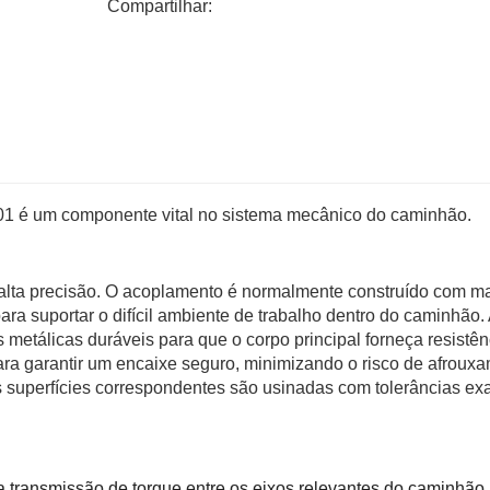
Compartilhar:
 um componente vital no sistema mecânico do caminhão.
lta precisão. O acoplamento é normalmente construído com ma
a suportar o difícil ambiente de trabalho dentro do caminhão.
etálicas duráveis ​​para que o corpo principal forneça resistên
ara garantir um encaixe seguro, minimizando o risco de afroux
 superfícies correspondentes são usinadas com tolerâncias ex
na transmissão de torque entre os eixos relevantes do caminhão. 