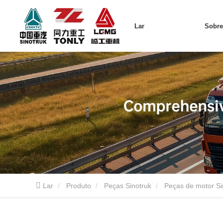
Lar
Sobr
Lar
Produto
Peças Sinotruk
Peças de motor Si