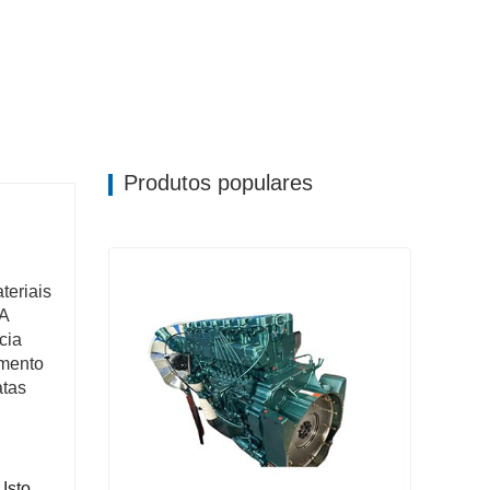
Produtos populares
teriais
 A
cia
amento
atas
Isto