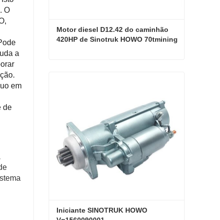
. O
O,
Motor diesel D12.42 do caminhão 
420HP de Sinotruk HOWO 70tmining
 Pode
juda a
orar
Motor diesel D12.42 do caminhão 420HP de Sinotruk HOWO 70tmining
ação.
nuo em
Contate agora
e de
a
de
istema
Iniciante SINOTRUK HOWO 