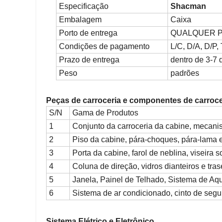
Especificação
Shacman
Embalagem
Caixa
Porto de entrega
QUALQUER P
Condições de pagamento
L/C, D/A, D/P,
Prazo de entrega
dentro de 3-7 
Peso
padrões
Peças de carroceria e componentes de carroc
S/N
Gama de Produtos
1
Conjunto da carroceria da cabine, mecanis
2
Piso da cabine, pára-choques, pára-lama e
3
Porta da cabine, farol de neblina, viseira so
4
Coluna de direção, vidros dianteiros e tras
5
Janela, Painel de Telhado, Sistema de Aqu
6
Sistema de ar condicionado, cinto de segu
Sistema Elétrico e Eletrônico