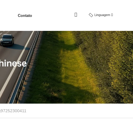
Linguagem
Contato
Wg97252300411