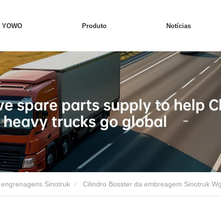
e YOWO
Produto
Notícias
 engrenagens Sinotruk
Cilindro Bosster da embreagem Sinotruk 