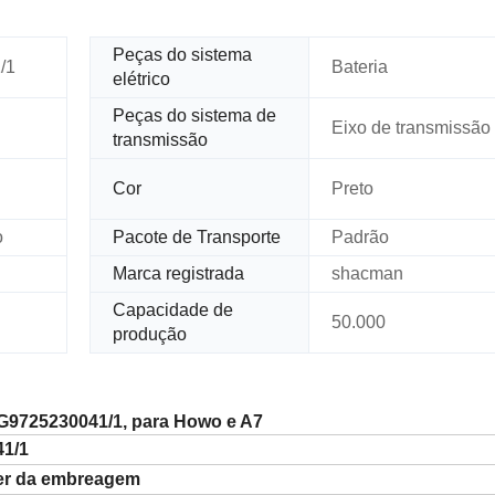
Peças do sistema
/1
Bateria
elétrico
Peças do sistema de
Eixo de transmissão
transmissão
Cor
Preto
o
Pacote de Transporte
Padrão
Marca registrada
shacman
Capacidade de
50.000
produção
WG9725230041/1, para Howo e A7
1/1
ser da embreagem