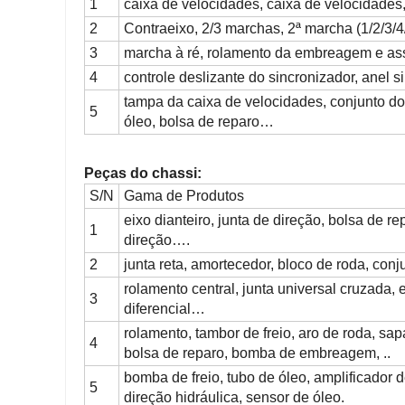
1
caixa de velocidades, caixa de velocidades, 
2
Contraeixo, 2/3 marchas, 2ª marcha (1/2/3/
3
marcha à ré, rolamento da embreagem e as
4
controle deslizante do sincronizador, anel 
tampa da caixa de velocidades, conjunto do
5
óleo, bolsa de reparo…
Peças do chassi:
S/N
Gama de Produtos
eixo dianteiro, junta de direção, bolsa de rep
1
direção….
2
junta reta, amortecedor, bloco de roda, con
rolamento central, junta universal cruzada, 
3
diferencial…
rolamento, tambor de freio, aro de roda, sapa
4
bolsa de reparo, bomba de embreagem, ..
bomba de freio, tubo de óleo, amplificador 
5
direção hidráulica, sensor de óleo.