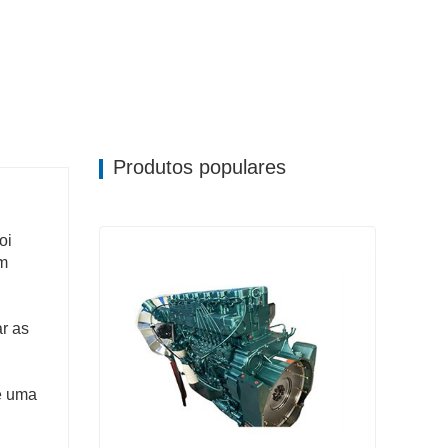
Produtos populares
oi
um
ar as
é uma