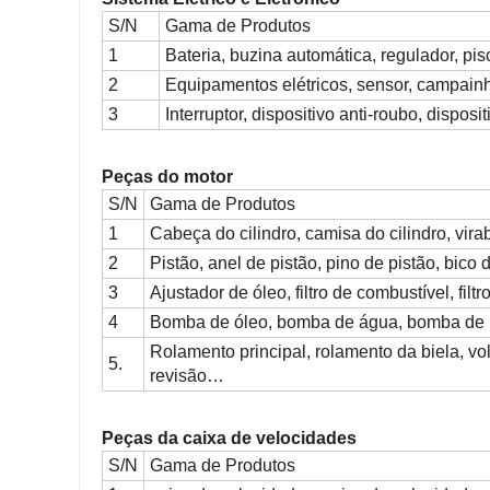
S/N
Gama de Produtos
1
Bateria, buzina automática, regulador, pisc
2
Equipamentos elétricos, sensor, campainh
3
Interruptor, dispositivo anti-roubo, disposi
Peças do motor
S/N
Gama de Produtos
1
Cabeça do cilindro, camisa do cilindro, vira
2
Pistão, anel de pistão, pino de pistão, bico 
3
Ajustador de óleo, filtro de combustível, filtr
4
Bomba de óleo, bomba de água, bomba de i
Rolamento principal, rolamento da biela, vol
5.
revisão…
Peças da caixa de velocidades
S/N
Gama de Produtos