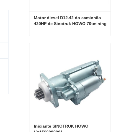
Motor diesel D12.42 do caminhão 
420HP de Sinotruk HOWO 70tmining
Motor diesel D12.42 do caminhão 420HP de Sinotruk HOWO 70tmining
Contate agora
Iniciante SINOTRUK HOWO 