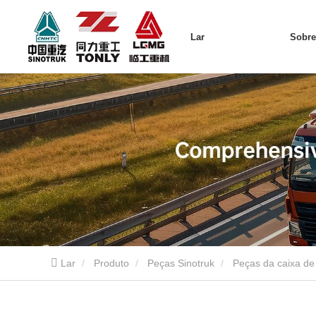
Lar
Sobr
Lar
Produto
Peças Sinotruk
Peças da caixa de