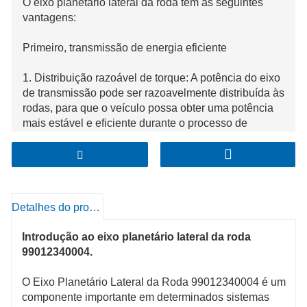
O eixo planetário lateral da roda tem as seguintes
vantagens:
Primeiro, transmissão de energia eficiente
1. Distribuição razoável de torque: A potência do eixo
de transmissão pode ser razoavelmente distribuída às
rodas, para que o veículo possa obter uma potência
mais estável e eficiente durante o processo de
direção.
2. Adapte-se às diferentes condições da estrada: De
acordo com as diferentes condições da estrada e
necessidades de condução, a relação de distribuição
Detalhes do produto
de torque pode ser ajustada automaticamente para
melhorar a transitabilidade e controlabilidade do
Introdução ao eixo planetário lateral da roda
veículo.
99012340004.
O Eixo Planetário Lateral da Roda 99012340004 é um
componente importante em determinados sistemas