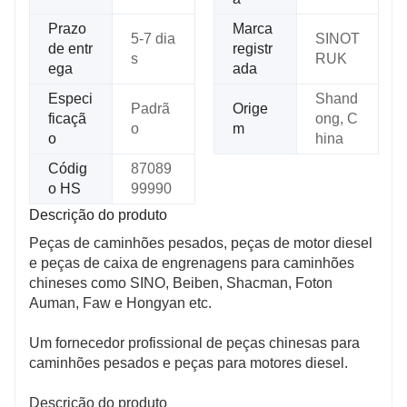
Prazo
Marca
5-7 dia
SINOT
de entr
registr
s
RUK
ega
ada
Especi
Shand
Padrã
Orige
ficaçã
ong, C
o
m
o
hina
Códig
87089
o HS
99990
Descrição do produto
Peças de caminhões pesados, peças de motor diesel
e peças de caixa de engrenagens para caminhões
chineses como SINO, Beiben, Shacman, Foton
Auman, Faw e Hongyan etc.
Um fornecedor profissional de peças chinesas para
caminhões pesados ​​e peças para motores diesel.
Descrição do produto