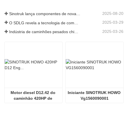
2025-08-20
Sinotruk lança componentes de nova geração para camiões pesados: aumentando a eficiência e a fiabilidade da logística global
2025-03-29
O SDLG revela a tecnologia de componentes de caminhões de próxima geração para aumentar a eficiência da logística global
2025-03-26
Indústria de caminhões pesados ​​chineses: nova energia e exportações como motoristas gêmeos, com empresas de peças locais acelerando sua ascensão
Motor diesel D12.42 do 
Iniciante SINOTRUK HOWO 
caminhão 420HP de 
Vg1560090001
Sinotruk HOWO 70tmining