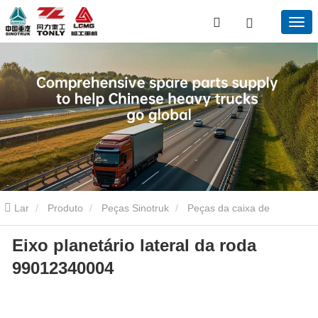
Lar
Produto
Peças Sinotruk
Peças da caixa de
Eixo planetário lateral da roda
engrenagens Sinotruk
Eixo planetário lateral da roda
99012340004
99012340004