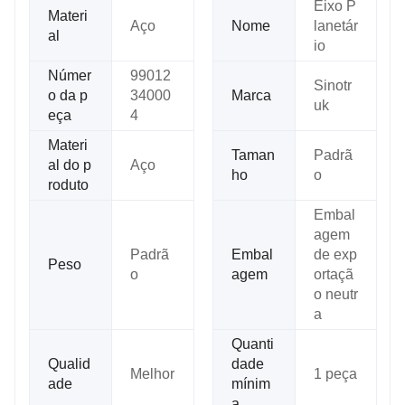
Eixo P
Materi
Aço
Nome
lanetár
al
io
Númer
99012
Sinotr
o da p
34000
Marca
uk
eça
4
Materi
Taman
Padrã
al do p
Aço
ho
o
roduto
Embal
agem
Padrã
Embal
de exp
Peso
o
agem
ortaçã
o neutr
a
Quanti
Qualid
dade
Melhor
1 peça
ade
mínim
a