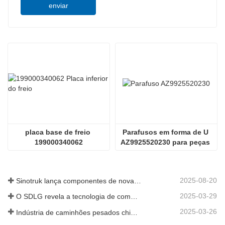
enviar
placa base de freio 
Parafusos em forma de U 
199000340062
AZ9925520230 para peças 
de caminhão basculante
2025-08-20
Sinotruk lança componentes de nova geração para camiões pesados: aumentando a eficiência e a fiabilidade da logística global
2025-03-29
O SDLG revela a tecnologia de componentes de caminhões de próxima geração para aumentar a eficiência da logística global
2025-03-26
Indústria de caminhões pesados ​​chineses: nova energia e exportações como motoristas gêmeos, com empresas de peças locais acelerando sua ascensão