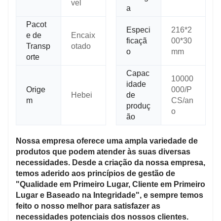
vel
a
Pacot
Especi
216*2
e de
Encaix
ficaçã
00*30
Transp
otado
o
mm
orte
Capac
10000
idade
Orige
000/P
Hebei
de
m
CS/an
produç
o
ão
Nossa empresa oferece uma ampla variedade de
produtos que podem atender às suas diversas
necessidades. Desde a criação da nossa empresa,
temos aderido aos princípios de gestão de
"Qualidade em Primeiro Lugar, Cliente em Primeiro
Lugar e Baseado na Integridade", e sempre temos
feito o nosso melhor para satisfazer as
necessidades potenciais dos nossos clientes.