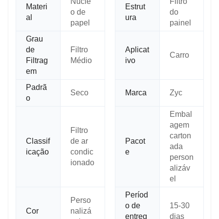
Núcle
Filtro
Materi
Estrut
o de
do
al
ura
papel
painel
Grau
de
Filtro
Aplicat
Carro
Filtrag
Médio
ivo
em
Padrã
Seco
Marca
Zyc
o
Embal
agem
Filtro
carton
Classif
de ar
Pacot
ada
icação
condic
e
person
ionado
alizáv
el
Períod
Perso
o de
15-30
Cor
nalizá
entreg
dias