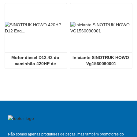
Motor diesel D12.42 do 
Iniciante SINOTRUK HOWO 
caminhão 420HP de 
Vg1560090001
Sinotruk HOWO 70tmining
Não somos apenas produtores de peças, mas também promotores do