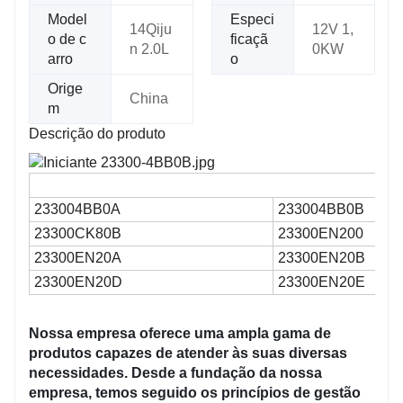
Model
Especi
14Qiju
12V 1,
o de c
ficaçã
n 2.0L
0KW
arro
o
Orige
China
m
Descrição do produto
233004BB0A
233004BB0B
23300CK80B
23300EN200
23300EN20A
23300EN20B
23300EN20D
23300EN20E
Nossa empresa oferece uma ampla gama de
produtos capazes de atender às suas diversas
necessidades. Desde a fundação da nossa
empresa, temos seguido os princípios de gestão