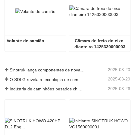
Volante de camião
Câmara de freio do eixo 
dianteiro 1425330000003
2025-08-20
Sinotruk lança componentes de nova geração para camiões pesados: aumentando a eficiência e a fiabilidade da logística global
2025-03-29
O SDLG revela a tecnologia de componentes de caminhões de próxima geração para aumentar a eficiência da logística global
2025-03-26
Indústria de caminhões pesados ​​chineses: nova energia e exportações como motoristas gêmeos, com empresas de peças locais acelerando sua ascensão