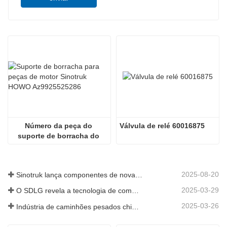
Número da peça do 
Válvula de relé 60016875
suporte de borracha do 
Sinotruk HOWO 
Az9925525286
2025-08-20
Sinotruk lança componentes de nova geração para camiões pesados: aumentando a eficiência e a fiabilidade da logística global
2025-03-29
O SDLG revela a tecnologia de componentes de caminhões de próxima geração para aumentar a eficiência da logística global
2025-03-26
Indústria de caminhões pesados ​​chineses: nova energia e exportações como motoristas gêmeos, com empresas de peças locais acelerando sua ascensão