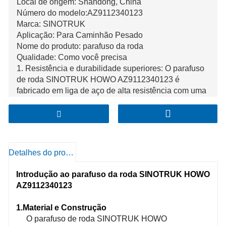
Local de origem: Shandong, China
Número do modelo:AZ9112340123
Marca: SINOTRUK
Aplicação: Para Caminhão Pesado
Nome do produto: parafuso da roda
Qualidade: Como você precisa
1. Resistência e durabilidade superiores: O parafuso
de roda SINOTRUK HOWO AZ9112340123 é
fabricado em liga de aço de alta resistência com uma
estrutura precisamente forjada. Isto confere-lhe uma
excelente resistência a cargas pesadas e tensões
mecânicas, garantindo uma longa vida útil e um
desempenho fiável.
2. Rosca precisa e ajuste ideal: Apresentando roscas
Detalhes do produto
cortadas com precisão e um design de cabeça
hexagonal, oferece um acoplamento perfeito com o
Introdução ao parafuso da roda SINOTRUK HOWO
cubo da roda e a porca. O ajuste preciso não só
AZ9112340123
facilita a instalação e remoção, mas também garante
a estabilidade e segurança da fixação da roda.
1.Material e Construção
3.Proteção eficaz contra corrosão: Com revestimentos
O parafuso de roda SINOTRUK HOWO
anticorrosivos como zincagem ou tinta especializada