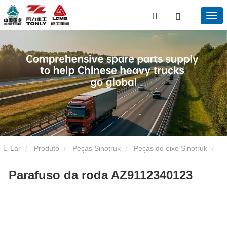
Lar
Produto
Peças Sinotruk
Peças do eixo Sinotruk
Parafuso da roda AZ9112340123
Parafuso da roda AZ9112340123