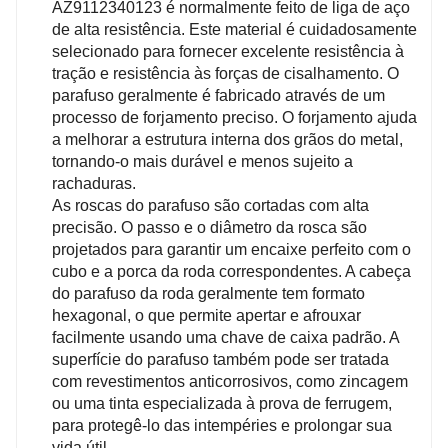
AZ9112340123 é normalmente feito de liga de aço
à prova de ferrugem, o parafuso da roda está bem
de alta resistência. Este material é cuidadosamente
protegido contra fatores ambientais. Isto reduz
selecionado para fornecer excelente resistência à
significativamente o risco de ferrugem e corrosão,
tração e resistência às forças de cisalhamento. O
mantendo a sua funcionalidade e aparência durante
parafuso geralmente é fabricado através de um
um período prolongado.
processo de forjamento preciso. O forjamento ajuda
a melhorar a estrutura interna dos grãos do metal,
tornando-o mais durável e menos sujeito a
rachaduras.
As roscas do parafuso são cortadas com alta
precisão. O passo e o diâmetro da rosca são
projetados para garantir um encaixe perfeito com o
cubo e a porca da roda correspondentes. A cabeça
do parafuso da roda geralmente tem formato
hexagonal, o que permite apertar e afrouxar
facilmente usando uma chave de caixa padrão. A
superfície do parafuso também pode ser tratada
com revestimentos anticorrosivos, como zincagem
ou uma tinta especializada à prova de ferrugem,
para protegê-lo das intempéries e prolongar sua
vida útil.