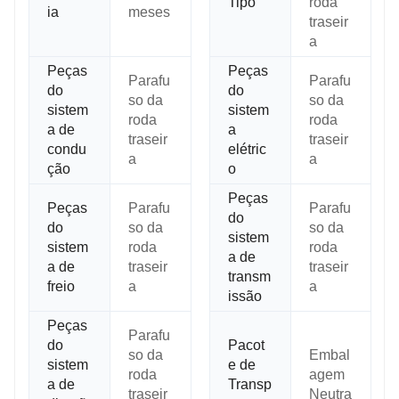
Tipo
roda
ia
meses
traseir
a
Peças
Peças
Parafu
Parafu
do
do
so da
so da
sistem
sistem
roda
roda
a de
a
traseir
traseir
condu
elétric
a
a
ção
o
Peças
Peças
Parafu
Parafu
do
do
so da
so da
sistem
sistem
roda
roda
a de
a de
traseir
traseir
transm
freio
a
a
issão
Peças
Parafu
do
Pacot
so da
Embal
sistem
e de
roda
agem
a de
Transp
traseir
Neutra