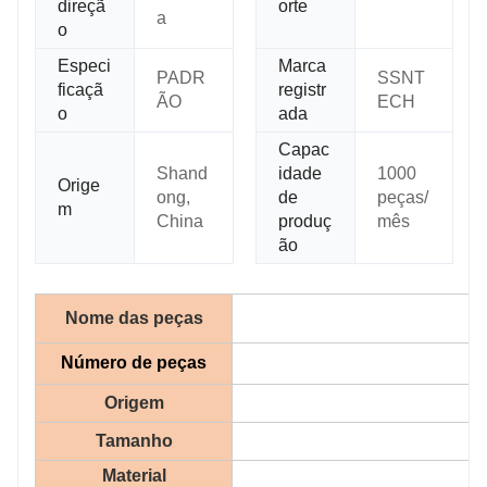
direçã
orte
a
o
Especi
Marca
PADR
SSNT
ficaçã
registr
ÃO
ECH
o
ada
Capac
Shand
idade
1000
Orige
ong,
de
peças/
m
China
produç
mês
ão
Nome das peças
Número de peças
Origem
Tamanho
Material