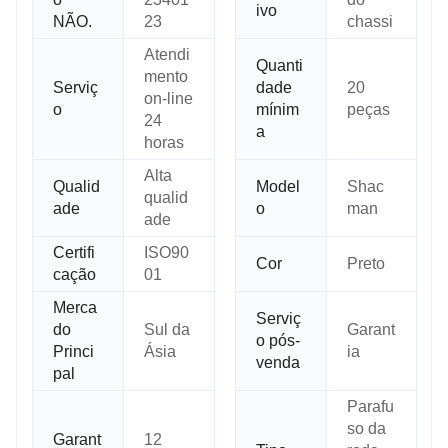
ivo
NÃO.
23
chassi
Atendi
Quanti
mento
Serviç
dade
20
on-line
o
mínim
peças
24
a
horas
Alta
Qualid
Model
Shac
qualid
ade
o
man
ade
Certifi
ISO90
Cor
Preto
cação
01
Merca
Serviç
do
Sul da
Garant
o pós-
Princi
Ásia
ia
venda
pal
Parafu
so da
Garant
12