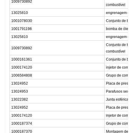
1009730892
combustível
13025810
engrenagem da b
1001078030
Conjunto de bom
1001791198
bomba de óleo
13025810
engrenagem da b
Conjunto de tubo
1009730892
combustível
1000161361
Conjunto de bom
1000174120
injetor de combu
1006584808
Grupo de combin
13024952
Placa de pressão
13024953
Parafusos sexta
13022382
Junta esférica
13024952
Placa de pressão
1000174120
injetor de combu
1000187374
Grupo de combin
1000187370
Montagem de tub