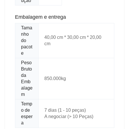
ução
Embalagem e entrega
Tama
nho
40,00 cm * 30,00 cm * 20,00
do
cm
pacot
e
Peso
Bruto
da
850.000kg
Emb
alage
m
Temp
o de
7 dias (1 - 10 peças)
esper
A negociar (> 10 Peças)
a