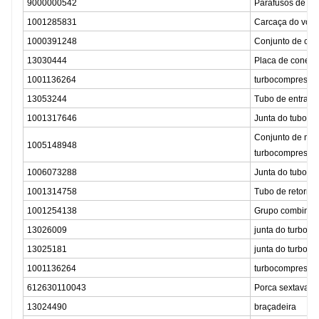
9000000542
Parafusos de fl
1001285831
Carcaça do vola
1000391248
Conjunto de com
13030444
Placa de conexã
1001136264
turbocompresso
13053244
Tubo de entrada
1001317646
Junta do tubo d
Conjunto de mon
1005148948
turbocompresso
1006073288
Junta do tubo d
1001314758
Tubo de retorno
1001254138
Grupo combinad
13026009
junta do turboc
13025181
junta do turboc
1001136264
turbocompresso
612630110043
Porca sextavada
13024490
braçadeira