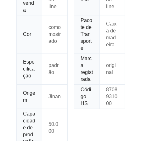
vend
line
line
a
Paco
Caix
como
te de
a de
Cor
mostr
Tran
mad
ado
sport
eira
e
Marc
Espe
padr
a
origi
cifica
ão
regist
nal
ção
rada
Códi
8708
Orige
Jinan
go
9310
m
HS
00
Capa
cidad
50.0
e de
00
prod