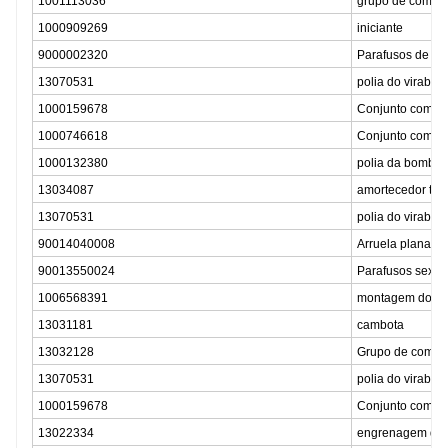
1001113036
grupo de combin
1000909269
iniciante
9000002320
Parafusos de fl
13070531
polia do virabre
1000159678
Conjunto combin
1000746618
Conjunto combin
1000132380
polia da bomba 
13034087
amortecedor torc
13070531
polia do virabre
90014040008
Arruela plana
90013550024
Parafusos sexta
1006568391
montagem do vi
13031181
cambota
13032128
Grupo de combin
13070531
polia do virabre
1000159678
Conjunto combin
13022334
engrenagem de s