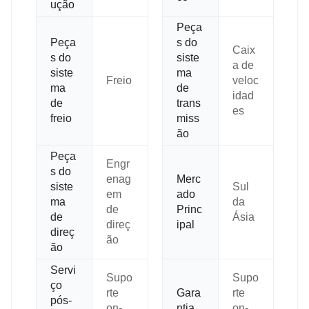
ução
Peça
Peça
s do
Caix
s do
siste
a de
siste
ma
Freio
veloc
ma
de
idad
de
trans
es
freio
miss
ão
Peça
Engr
s do
enag
Merc
siste
Sul
em
ado
ma
da
de
Princ
de
Ásia
direç
ipal
direç
ão
ão
Servi
Supo
Supo
ço
rte
Gara
rte
pós-
on-
ntia
on-