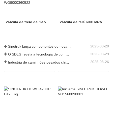
Válvula de freio de mão
Válvula de relé 60016875
2025-08-20
Sinotruk lança componentes de nova geração para camiões pesados: aumentando a eficiência e a fiabilidade da logística global
2025-03-29
O SDLG revela a tecnologia de componentes de caminhões de próxima geração para aumentar a eficiência da logística global
2025-03-26
Indústria de caminhões pesados ​​chineses: nova energia e exportações como motoristas gêmeos, com empresas de peças locais acelerando sua ascensão