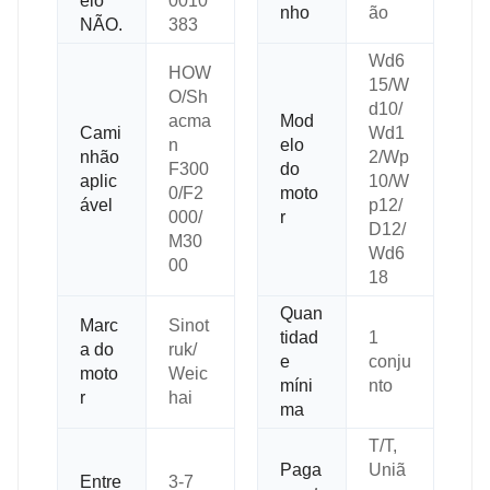
elo
0010
nho
ão
NÃO.
383
Wd6
HOW
15/W
O/Sh
d10/
acma
Mod
Cami
Wd1
n
elo
nhão
2/Wp
F300
do
aplic
10/W
0/F2
moto
ável
p12/
000/
r
D12/
M30
Wd6
00
18
Quan
Marc
Sinot
tidad
1
a do
ruk/
e
conju
moto
Weic
míni
nto
r
hai
ma
T/T,
Paga
Uniã
Entre
3-7