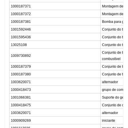
1000187371
Montagem de tub
1000187372
Montagem de tub
1000187381
Bomba para guiar
1001592446
Conjunto do tub
1001595436
Conjunto do tub
13025108
Conjunto do tubo
Conjunto de tubo
1009730892
combustível
1000187379
Conjunto de tubo
1000187380
Conjunto de tubo
1003620071
alternador
1000418473
grupo de combin
1001066381
Suporte do gera
1000418475
Conjunto de com
1003620071
alternador
1000909269
iniciante