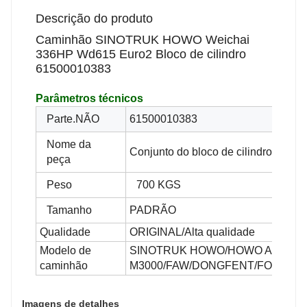
Descrição do produto
Caminhão SINOTRUK HOWO Weichai
336HP Wd615 Euro2 Bloco de cilindro
61500010383
Parâmetros técnicos
Parte.NÃO
61500010383
Nome da
Conjunto do bloco de cilindros
peça
Peso
700 KGS
Tamanho
PADRÃO
Qualidade
ORIGINAL/Alta qualidade
Modelo de
SINOTRUK HOWO/HOWO A7/HOWO
caminhão
M3000/FAW/DONGFENT/FOTON
Imagens de detalhes