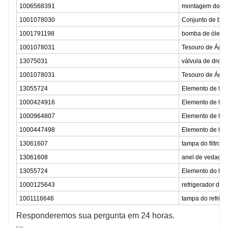
1006568391
montagem do vi
1001078030
Conjunto de bom
1001791198
bomba de óleo
1001078031
Tesouro de Águ
13075031
válvula de dren
1001078031
Tesouro de Águ
13055724
Elemento de filtr
1000424916
Elemento de filt
1000964807
Elemento de filt
1000447498
Elemento de filtr
13061607
tampa do filtro d
13061608
anel de vedação
13055724
Elemento do filtr
1000125643
refrigerador de 
1001116646
tampa do refrige
Responderemos sua pergunta em 24 horas.