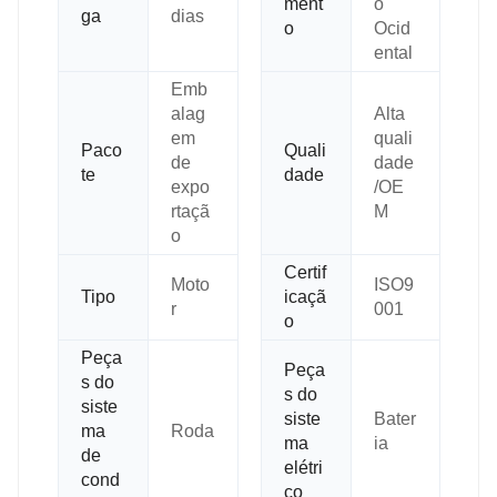
ment
o
ga
dias
o
Ocid
ental
Emb
alag
Alta
em
quali
Paco
Quali
de
dade
te
dade
expo
/OE
rtaçã
M
o
Certif
Moto
ISO9
Tipo
icaçã
r
001
o
Peça
Peça
s do
s do
siste
siste
Bater
ma
Roda
ma
ia
de
elétri
cond
co