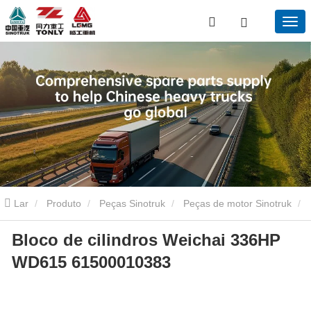
Lar
Produto
Peças Sinotruk
Peças de motor Sinotruk
Bloco de cilindros Weichai 336HP
Bloco de cilindros Weichai 336HP WD615 61500010383
WD615 61500010383