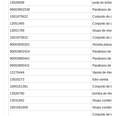
13026009
junta do turboc
90003802538
Parafusos de c
1001975622
Conjunto do cárt
13051495
Conjunto do cárt
13051769
Grupo de montag
1001975622
Conjunto do cárt
90003930261
Arruela plana
90003802424
Parafusos de c
90003800441
Parafusos de c
90003800431
Parafusos de c
12270444
Vareta de óleo
13020273
tubo vareta
1000161361
Conjunto de bom
13026760
bomba de óleo
13031842
Grupo combinad
1001581656
Grupo combinado
Conjunto de tubo