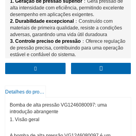
1. Geração de pressão superior
：Gera pressão de
alta intensidade com eficiência, permitindo excelente
desempenho em aplicações exigentes.
2. Durabilidade excepcional
：Construído com
materiais de primeira qualidade, resiste a condições
adversas, garantindo uma vida útil duradoura
3. Controle preciso de pressão
：Oferece regulação
de pressão precisa, contribuindo para uma operação
estável e confiável do sistema.
4. Compatibilidade ideal
：Projetado
especificamente para sistemas específicos,
garantindo integração perfeita e máxima eficiência.
Detalhes do produto
Bomba de alta pressão VG1246080097: uma
introdução abrangente
1. Visão geral
A bomba de alta pressão VG1246080097 é um