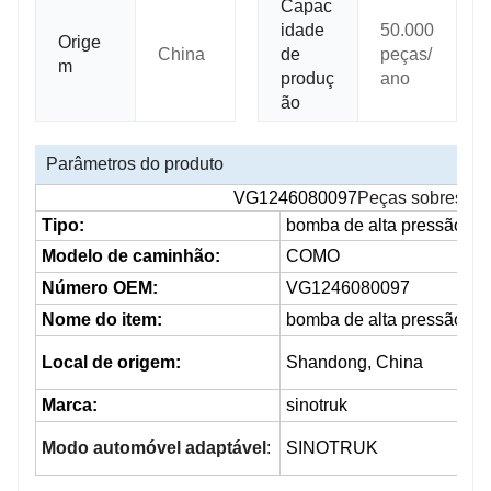
Capac
idade
50.000
Orige
China
de
peças/
m
produç
ano
ão
Parâmetros do produto
VG1246080097
Peças sobressale
Tipo:
bomba de alta pressão
Modelo de caminhão:
COMO
Número OEM:
VG1246080097
Nome do item:
bomba de alta pressão
Local de origem:
Shandong, China
Marca:
sinotruk
Modo automóvel adaptável
:
SINOTRUK