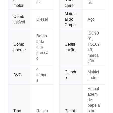
uk
uk
motor
carro
Materi
Comb
Diesel
al do
Aço
ustível
Corpo
ISO90
Bomb
01,
a de
Comp
Certifi
TS169
alta
onente
cação
49,
pressã
marca
o
ção
4
Cilindr
Multici
AVC
tempo
o
lindro
s
Embal
agem
de
papelã
Tipo
Rascu
Pacot
o ou