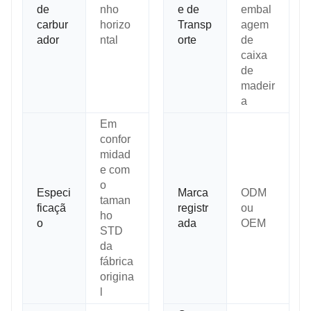
de
nho
e de
embal
carbur
horizo
Transp
agem
ador
ntal
orte
de
caixa
de
madeir
a
Em
confor
midad
e com
o
Especi
Marca
ODM
taman
ficaçã
registr
ou
ho
o
ada
OEM
STD
da
fábrica
origina
l