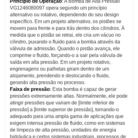
Princípio de Operação
: A Bomba de Alta Pressão
VG1246080097 opera segundo um princípio
alternativo ou rotativo, dependendo do seu design
específico. Em um projeto alternativo, os pistões se
movem para frente e para trás dentro dos cilindros. À
medida que o pistão se retrai, ele cria um vácuo no
cilindro, puxando o fluido para a bomba através da
válvula de admissão. Quando o pistão avança, ele
comprime o fluido, forçando-o a sair pela válvula de
saída em alta pressão. Em um projeto rotativo,
engrenagens ou palhetas giram dentro de um
alojamento, prendendo e deslocando o fluido,
gerando alta pressão no processo.
Faixa de pressão
: Esta bomba é capaz de gerar
pressões extremamente altas. Normalmente, ele pode
atingir pressões que variam de [limite inferior de
pressão] a [limite superior de pressão], tornando-o
adequado para uma ampla gama de aplicações que
exigem intensa pressão de fluido, como em sistemas
de limpeza de alta pressão, unidades de energia
hidráulica e certos sistemas industriais. processos de