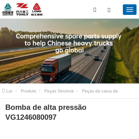
Lar
Produto
Peças Sinotruk
Peças da caixa de
Bomba de alta pressão
engrenagens Sinotruk
Bomba de alta pressão VG1246080097
VG1246080097