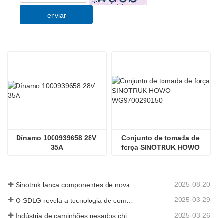
enviar
Dínamo 1000939658 28V 
Conjunto de tomada de 
35A
força SINOTRUK HOWO 
WG9700290150
2025-08-20
Sinotruk lança componentes de nova geração para camiões pesados: aumentando a eficiência e a fiabilidade da logística global
2025-03-29
O SDLG revela a tecnologia de componentes de caminhões de próxima geração para aumentar a eficiência da logística global
2025-03-26
Indústria de caminhões pesados ​​chineses: nova energia e exportações como motoristas gêmeos, com empresas de peças locais acelerando sua ascensão