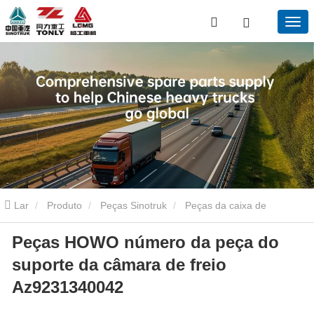
Lar
Produto
Peças Sinotruk
Peças da caixa de
Peças HOWO número da peça do
engrenagens Sinotruk
Peças HOWO número da peça do suporte
suporte da câmara de freio
da câmara de freio Az9231340042
Az9231340042