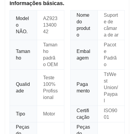
Informações básicas.
Nome
Suport
Model
AZ923
do
e de
o
13400
produt
câmar
NÃO.
42
o
a de ar
Taman
Pacot
Taman
ho
Embal
e
ho
padrã
agem
Padrã
o OEM
o
Tt/We
Teste
st
Qualid
100%
Paga
Union/
ade
Profiss
mento
Paypa
ional
l
Certifi
ISO90
Tipo
Motor
cação
01
Peças
Peças
do
do