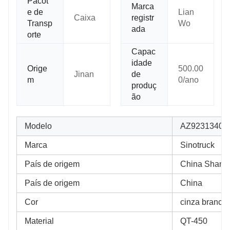
Pacot
Marca
e de
Lian
Caixa
registr
Transp
Wo
ada
orte
Capac
idade
Orige
500.00
Jinan
de
m
0/ano
produç
ão
Modelo
AZ923134004
Marca
Sinotruck
País de origem
China Shand
País de origem
China
Cor
cinza branco
Material
QT-450