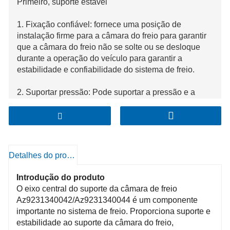
Primeiro, suporte estável
1. Fixação confiável: fornece uma posição de
instalação firme para a câmara do freio para garantir
que a câmara do freio não se solte ou se desloque
durante a operação do veículo para garantir a
estabilidade e confiabilidade do sistema de freio.
2. Suportar pressão: Pode suportar a pressão e a
força de impacto geradas quando a câmara do freio
está funcionando, evitando a deformação ou dano do
suporte, de modo a garantir o funcionamento normal
do sistema de freio.
Detalhes do produto
Introdução do produto
O eixo central do suporte da câmara de freio
Az9231340042/Az9231340044 é um componente
importante no sistema de freio. Proporciona suporte e
estabilidade ao suporte da câmara do freio,