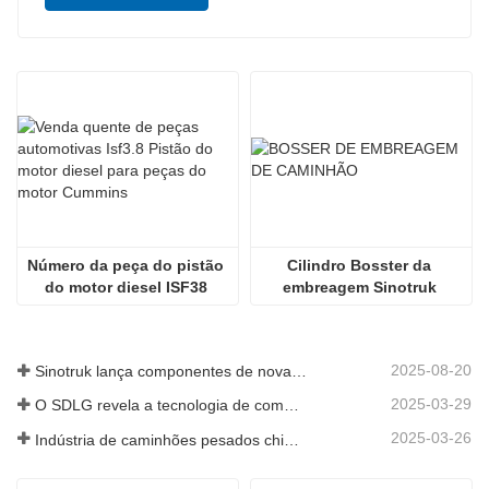
Número da peça do pistão 
Cilindro Bosster da 
do motor diesel ISF38 
embreagem Sinotruk 
612600030072
Wg97252300411
2025-08-20
Sinotruk lança componentes de nova geração para camiões pesados: aumentando a eficiência e a fiabilidade da logística global
2025-03-29
O SDLG revela a tecnologia de componentes de caminhões de próxima geração para aumentar a eficiência da logística global
2025-03-26
Indústria de caminhões pesados ​​chineses: nova energia e exportações como motoristas gêmeos, com empresas de peças locais acelerando sua ascensão