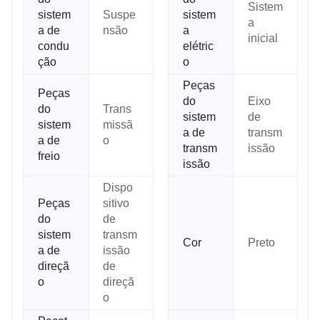
Sistem
sistem
Suspe
sistem
a
a de
nsão
a
inicial
condu
elétric
ção
o
Peças
Peças
do
Eixo
do
Trans
sistem
de
sistem
missã
a de
transm
a de
o
transm
issão
freio
issão
Dispo
Peças
sitivo
do
de
sistem
transm
Cor
Preto
a de
issão
direçã
de
o
direçã
o